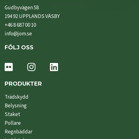
Gudbyvägen 58
194 92 UPPLANDS VÄSBY
+46 8 687 00 10
info@jom.se
FÖLJ OSS
PRODUKTER
Trädskydd
Belysning
Staket
Pollare
Regnbäddar