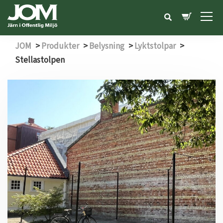
JOM
>
Produkter
>
Belysning
>
Lyktstolpar
>
Stellastolpen