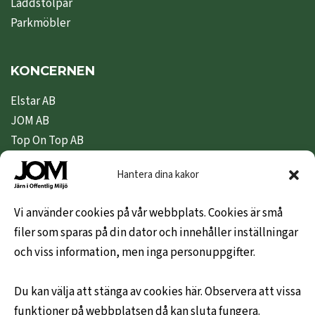
Laddstolpar
Parkmöbler
KONCERNEN
Elstar AB
JOM AB
Top On Top AB
Nipeda AB
Hantera dina kakor
Nivex Topsafe AB
Top Dryer / Top Industri AB
Vi använder cookies på vår webbplats. Cookies är små
filer som sparas på din dator och innehåller inställningar
KUNDINFO
och viss information, men inga personuppgifter.
Hem
Du kan välja att stänga av cookies här. Observera att vissa
Om oss
funktioner på webbplatsen då kan sluta fungera.