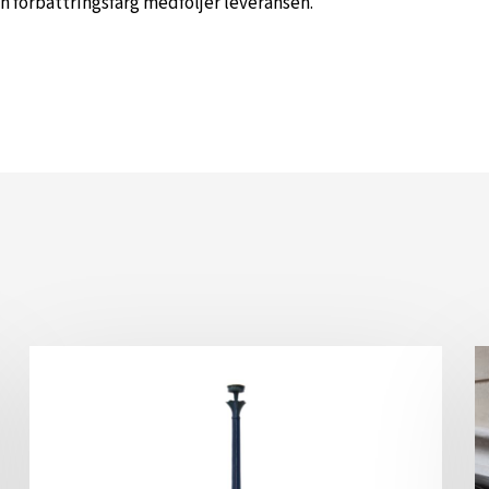
ch förbättringsfärg medföljer leveransen.