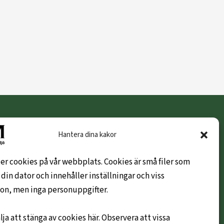
KUNDINFO
Hantera dina kakor
Hem
er cookies på vår webbplats. Cookies är små filer som
Om oss
 din dator och innehåller inställningar och viss
Leveransvillkor
on, men inga personuppgifter.
Hållbarhetspolicy
Mitt konto
lja att stänga av cookies här. Observera att vissa
Kontakta oss gärna