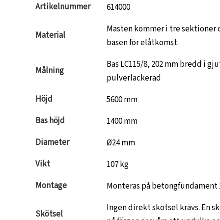
Artikelnummer
614000
Masten kommer i tre sektioner o
Material
basen för elåtkomst.
Bas LC115/8, 202 mm bredd i gju
Målning
pulverlackerad
Höjd
5600 mm
Bas höjd
1400 mm
Diameter
Ø24 mm
Vikt
107 kg
Montage
Monteras på betongfundament
Ingen direkt skötsel krävs. En s
Skötsel