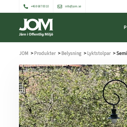
+46 8 687 00 10
info@jom.se
P
JOM
>
Produkter
>
Belysning
>
Lyktstolpar
>
Semi