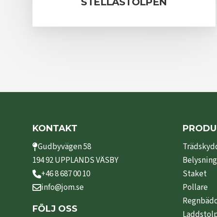
STELLASTOLPEN
KONTAKT
PRODU
Gudbyvägen 58
Trädskyd
194 92 UPPLANDS VÄSBY
Belysning
+46 8 687 00 10
Staket
info@jom.se
Pollare
Regnbäd
FÖLJ OSS
Laddstol