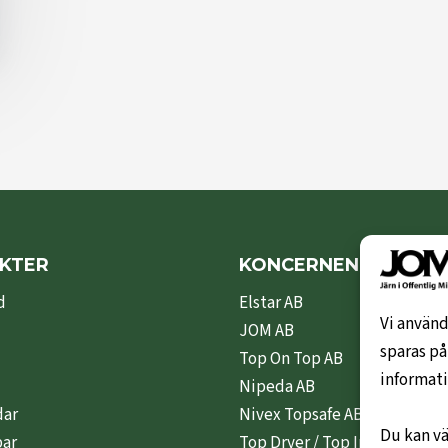
KTER
KONCERNEN
d
Elstar AB
Vi använd
JOM AB
sparas på
Top On Top AB
informati
Nipeda AB
dar
Nivex Topsafe AB
Du kan vä
par
Top Dryer / Top Industri AB