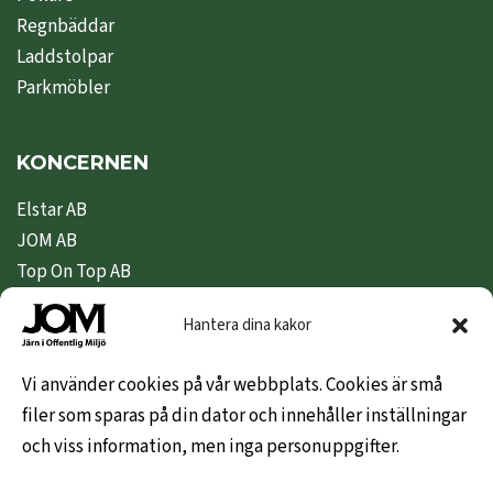
Regnbäddar
Laddstolpar
Parkmöbler
KONCERNEN
Elstar AB
JOM AB
Top On Top AB
Nipeda AB
Hantera dina kakor
Nivex Topsafe AB
Top Dryer / Top Industri AB
Vi använder cookies på vår webbplats. Cookies är små
filer som sparas på din dator och innehåller inställningar
KUNDINFO
och viss information, men inga personuppgifter.
Hem