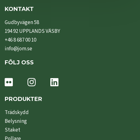
KONTAKT
Gudbyvägen 58
194 92 UPPLANDS VÄSBY
+46 8 687 00 10
info@jom.se
FÖLJ OSS
PRODUKTER
Trädskydd
Belysning
Staket
Pollare