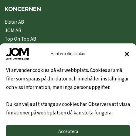
KONCERNEN
Elstar AB
JOM AB
Top On Top AB
Nipeda AB
Hantera dina kakor
Nivex Topsafe AB
Top Dryer / Top Industri AB
Vi använder cookies på vår webbplats. Cookies är små
filer som sparas på din dator och innehåller inställningar
KUNDINFO
och viss information, men inga personuppgifter.
Hem
Du kan välja att stänga av cookies här. Observera att vissa
Om oss
funktioner på webbplatsen då kan sluta fungera.
Leveransvillkor
Hållbarhetspolicy
Acceptera
Mitt konto