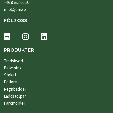
+46 8 687 00 10
info@jom.se
FÖLJ OSS
PRODUKTER
Trädskydd
Belysning
Staket
Pollare
Regnbäddar
Laddstolpar
Parkmöbler