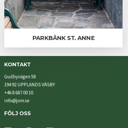
PARKBÄNK ST. ANNE
KONTAKT
Gudbyvägen 58
194 92 UPPLANDS VÄSBY
+46 8 687 00 10
info@jom.se
FÖLJ OSS