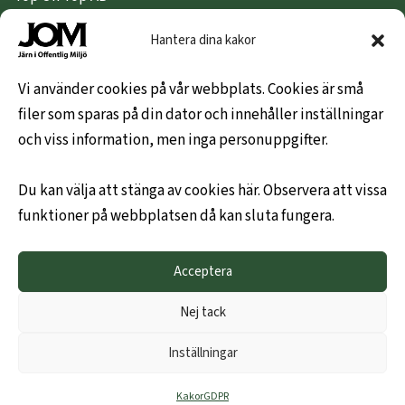
Nipeda AB
Hantera dina kakor
Nivex Topsafe AB
Top Dryer / Top Industri AB
Vi använder cookies på vår webbplats. Cookies är små
filer som sparas på din dator och innehåller inställningar
KUNDINFO
och viss information, men inga personuppgifter.
Hem
Du kan välja att stänga av cookies här. Observera att vissa
Om oss
funktioner på webbplatsen då kan sluta fungera.
Leveransvillkor
Hållbarhetspolicy
Acceptera
Mitt konto
Kontakta oss gärna
Nej tack
Ny företagskund
Inställningar
JOM - EN DEL AV TOP ON TOP
Kakor
GDPR