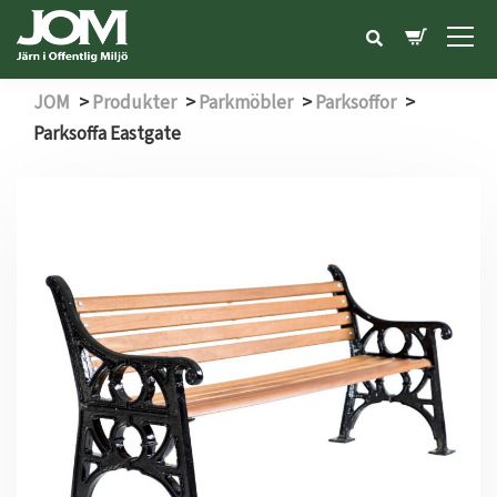
JOM
>
Produkter
>
Parkmöbler
>
Parksoffor
>
Parksoffa Eastgate