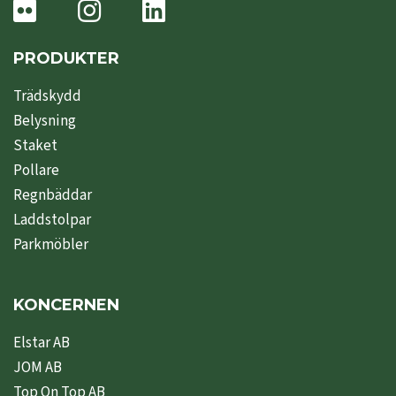
PRODUKTER
Trädskydd
Belysning
Staket
Pollare
Regnbäddar
Laddstolpar
Parkmöbler
KONCERNEN
Elstar AB
JOM AB
Top On Top AB