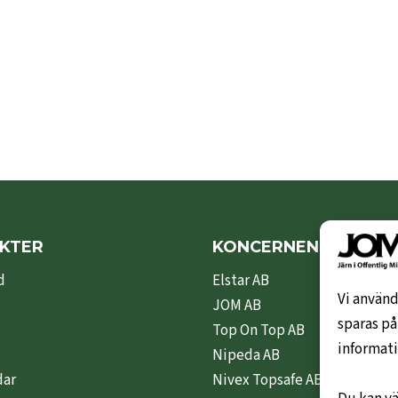
KTER
KONCERNEN
d
Elstar AB
Vi använd
JOM AB
sparas på
Top On Top AB
informati
Nipeda AB
dar
Nivex Topsafe AB