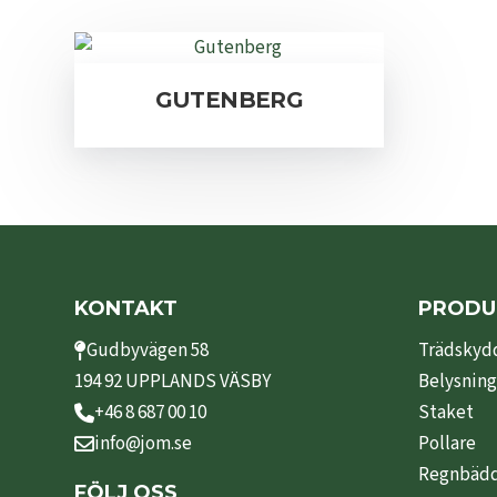
GUTENBERG
KONTAKT
PRODU
Gudbyvägen 58
Trädskyd
194 92 UPPLANDS VÄSBY
Belysning
+46 8 687 00 10
Staket
info@jom.se
Pollare
Regnbäd
FÖLJ OSS