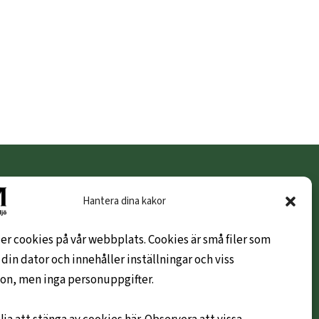
KUNDINFO
Hantera dina kakor
Hem
er cookies på vår webbplats. Cookies är små filer som
Om oss
 din dator och innehåller inställningar och viss
Leveransvillkor
on, men inga personuppgifter.
Hållbarhetspolicy
Mitt konto