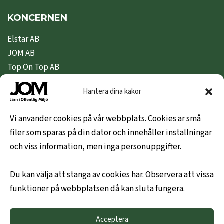
KONCERNEN
Elstar AB
JOM AB
Top On Top AB
Nipeda AB
Hantera dina kakor
Nivex Topsafe AB
Top Dryer / Top Industri AB
Vi använder cookies på vår webbplats. Cookies är små
filer som sparas på din dator och innehåller inställningar
KUNDINFO
och viss information, men inga personuppgifter.
Hem
Du kan välja att stänga av cookies här. Observera att vissa
Om oss
funktioner på webbplatsen då kan sluta fungera.
Leveransvillkor
Hållbarhetspolicy
Acceptera
Mitt konto