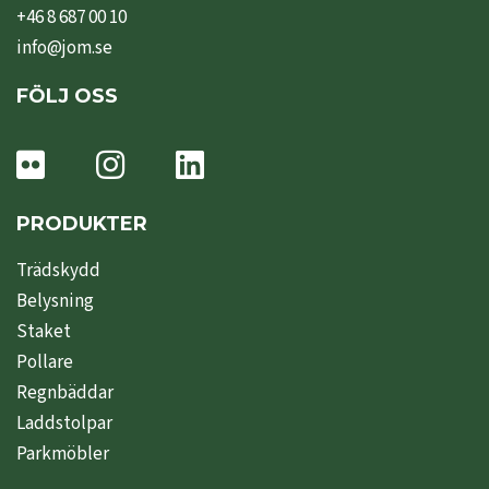
+46 8 687 00 10
info@jom.se
FÖLJ OSS
PRODUKTER
Trädskydd
Belysning
Staket
Pollare
Regnbäddar
Laddstolpar
Parkmöbler