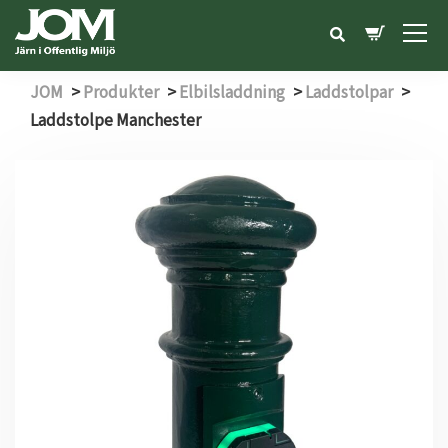
JOM
>
Produkter
>
Elbilsladdning
>
Laddstolpar
>
Laddstolpe Manchester