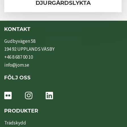
DJURGÅRDSLYKTA
KONTAKT
Gudbyvägen 58
194 92 UPPLANDS VÄSBY
+46 8 687 00 10
info@jom.se
FÖLJ OSS
PRODUKTER
Trädskydd