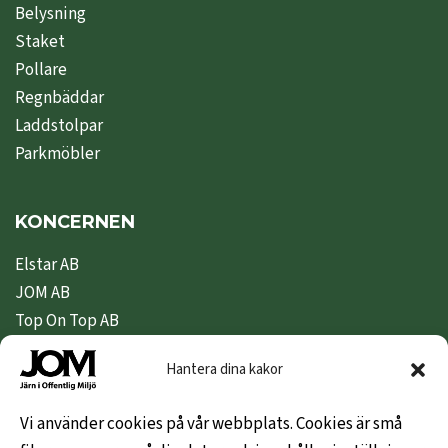
Belysning
Staket
Pollare
Regnbäddar
Laddstolpar
Parkmöbler
KONCERNEN
Elstar AB
JOM AB
Top On Top AB
Nipeda AB
Hantera dina kakor
Nivex Topsafe AB
Top Dryer / Top Industri AB
Vi använder cookies på vår webbplats. Cookies är små