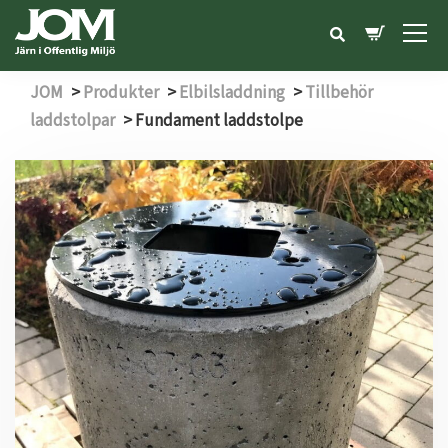
JOM
>
Produkter
>
Elbilsladdning
>
Tillbehör
laddstolpar
>
Fundament laddstolpe