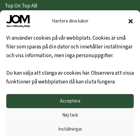
Top On Top AB
Nipeda AB
Hantera dina kakor
Nivex Topsafe AB
Top Dryer / Top Industri AB
Vi använder cookies på vår webbplats. Cookies är små
filer som sparas på din dator och innehåller inställningar
KUNDINFO
och viss information, men inga personuppgifter.
Hem
Du kan välja att stänga av cookies här. Observera att vissa
Om oss
funktioner på webbplatsen då kan sluta fungera.
Leveransvillkor
Hållbarhetspolicy
Acceptera
Mitt konto
Kontakta oss gärna
Nej tack
Ny företagskund
Inställningar