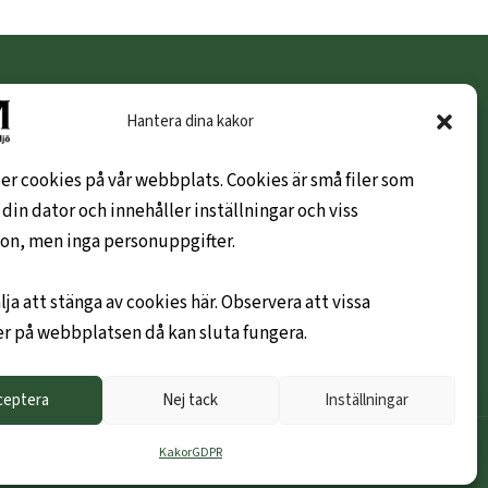
KUNDINFO
Hantera dina kakor
Hem
er cookies på vår webbplats. Cookies är små filer som
Om oss
 din dator och innehåller inställningar och viss
Leveransvillkor
on, men inga personuppgifter.
Hållbarhetspolicy
Mitt konto
lja att stänga av cookies här. Observera att vissa
Kontakta oss gärna
r på webbplatsen då kan sluta fungera.
Ny företagskund
ceptera
Nej tack
Inställningar
Kakor
GDPR