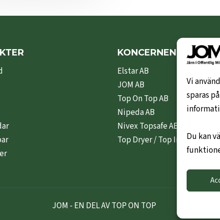
KTER
KONCERNEN
d
Elstar AB
Vi använd
JOM AB
sparas på
Top On Top AB
informati
Nipeda AB
dar
Nivex Topsafe AB
Du kan vä
par
Top Dryer / Top Industri AB
funktione
er
Ac
JOM - EN DEL AV TOP ON TOP