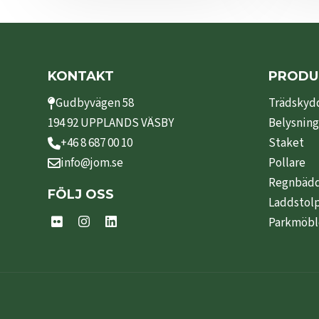
KONTAKT
PRODU
Gudbyvägen 58
Trädskyd
194 92 UPPLANDS VÄSBY
Belysning
+46 8 687 00 10
Staket
info@jom.se
Pollare
Regnbäd
FÖLJ OSS
Laddstol
Parkmöbl