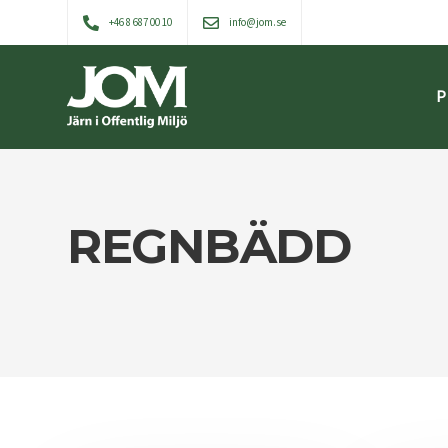
+46 8 687 00 10
info@jom.se
P
REGNBÄDD