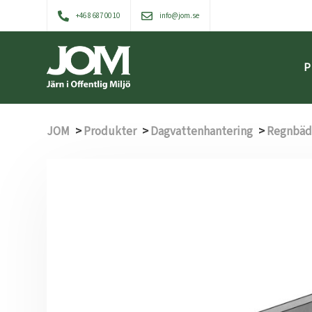
+46 8 687 00 10
info@jom.se
P
JOM
>
Produkter
>
Dagvattenhantering
>
Regnbäd