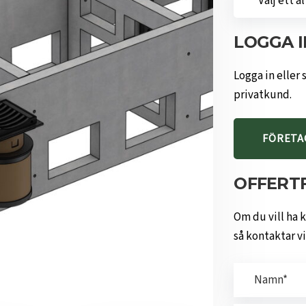
LOGGA I
Logga in eller 
privatkund.
FÖRETA
OFFERT
Om du vill ha 
så kontaktar v