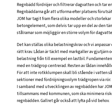
Regnbädd fördröjer och filtrerar dagvatten och tar e
Regnbäddarna går att utforma efter platsens förutsät
JOM har tagit fram flera olika modeller och storlek
betongelement, som delvis tar upp en del av den t
stålramar som möjliggör en större volym för dagvatten
Det kan ställas olika belastningskrav och vi anpassa
rätt krav. Lådan är täckt med markgaller av gjutjärn 
belastning från till exempel en lastbil. Fundamente
med en trädgrop centrerad. Resten av lådan innehåller
För att inte rotkklumpen skall bli stående i vatten s
sektioner med fördröjningsvolym trädgropen via rör.
I samband med utvecklingen av regnbädden har JOM t
tillsammans med kommunen, som ska minimera risken 
regnbädden. Gallret går också att lyfta på vid behov.