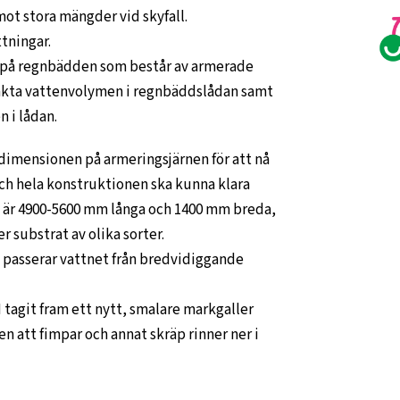
mot stora mängder vid skyfall.
tningar.
ar på regnbädden som består av armerade
änkta vattenvolymen i regnbäddslådan samt
 i lådan.
r dimensionen på armeringsjärnen för att nå
och hela konstruktionen ska kunna klara
n är 4900-5600 mm långa och 1400 mm breda,
 substrat av olika sorter.
å passerar vattnet från bredvidiggande
agit fram ett nytt, smalare markgaller
att fimpar och annat skräp rinner ner i