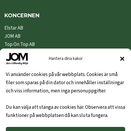
KONCERNEN
Elstar AB
JOM AB
Top On Top AB
Nipeda AB
Hantera dina kakor
Nivex Topsafe AB
Top Dryer / Top Industri AB
Vi använder cookies på vår webbplats. Cookies är små
filer som sparas på din dator och innehåller inställningar
KUNDINFO
och viss information, men inga personuppgifter.
Hem
Du kan välja att stänga av cookies här. Observera att vissa
Om oss
funktioner på webbplatsen då kan sluta fungera.
Leveransvillkor
Hållbarhetspolicy