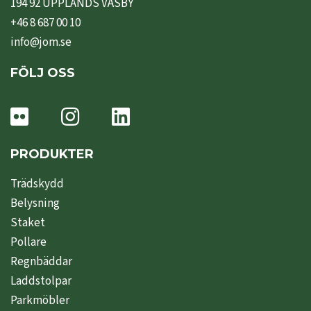
194 92 UPPLANDS VÄSBY
+46 8 687 00 10
info@jom.se
FÖLJ OSS
PRODUKTER
Trädskydd
Belysning
Staket
Pollare
Regnbäddar
Laddstolpar
Parkmöbler