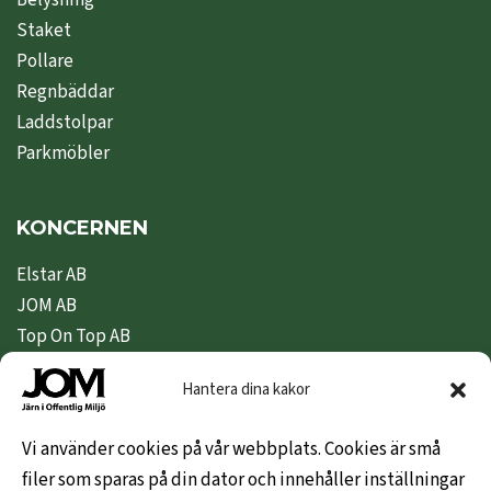
Belysning
Staket
Pollare
Regnbäddar
Laddstolpar
Parkmöbler
KONCERNEN
Elstar AB
JOM AB
Top On Top AB
Nipeda AB
Hantera dina kakor
Nivex Topsafe AB
Top Dryer / Top Industri AB
Vi använder cookies på vår webbplats. Cookies är små
filer som sparas på din dator och innehåller inställningar