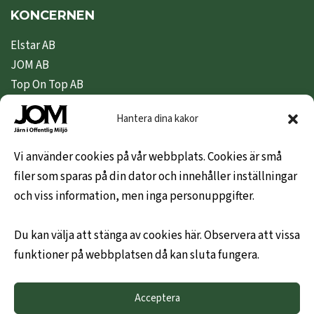
KONCERNEN
Elstar AB
JOM AB
Top On Top AB
Nipeda AB
Hantera dina kakor
Nivex Topsafe AB
Top Dryer / Top Industri AB
Vi använder cookies på vår webbplats. Cookies är små
filer som sparas på din dator och innehåller inställningar
KUNDINFO
och viss information, men inga personuppgifter.
Hem
Du kan välja att stänga av cookies här. Observera att vissa
Om oss
funktioner på webbplatsen då kan sluta fungera.
Leveransvillkor
Hållbarhetspolicy
Acceptera
Mitt konto