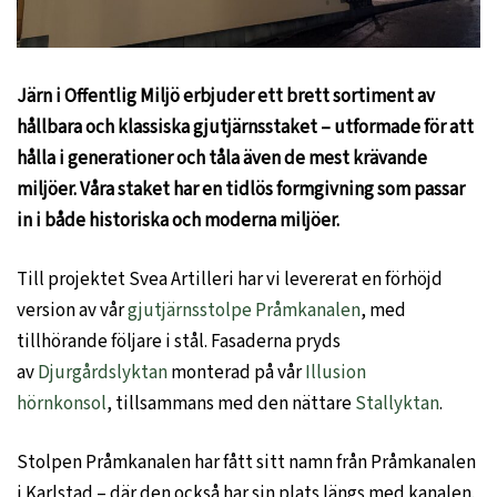
Järn i Offentlig Miljö erbjuder ett brett sortiment av
hållbara och klassiska gjutjärnsstaket – utformade för att
hålla i generationer och tåla även de mest krävande
miljöer. Våra staket har en tidlös formgivning som passar
in i både historiska och moderna miljöer.
Till projektet Svea Artilleri har vi levererat en förhöjd
version av vår
gjutjärnsstolpe Pråmkanalen
, med
tillhörande följare i stål. Fasaderna pryds
av
Djurgårdslyktan
monterad på vår
Illusion
hörnkonsol
, tillsammans med den nättare
Stallyktan
.
Stolpen Pråmkanalen har fått sitt namn från Pråmkanalen
i Karlstad – där den också har sin plats längs med kanalen.