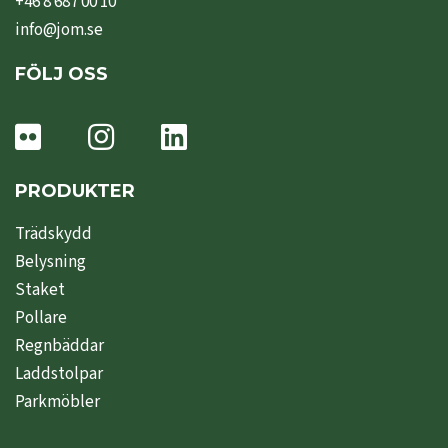
+46 8 687 00 10
info@jom.se
FÖLJ OSS
PRODUKTER
Trädskydd
Belysning
Staket
Pollare
Regnbäddar
Laddstolpar
Parkmöbler