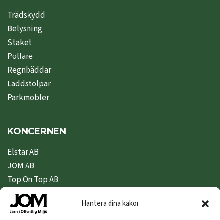
Trädskydd
Belysning
Staket
Pollare
Regnbäddar
Laddstolpar
Parkmöbler
KONCERNEN
Elstar AB
JOM AB
Top On Top AB
Nipeda AB
Hantera dina kakor
Nivex Topsafe AB