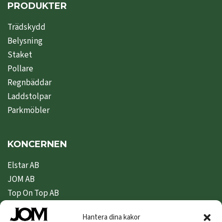
PRODUKTER
Trädskydd
Belysning
Staket
Pollare
Regnbäddar
Laddstolpar
Parkmöbler
KONCERNEN
Elstar AB
JOM AB
Top On Top AB
Nipeda AB
Hantera dina kakor
Nivex Topsafe AB