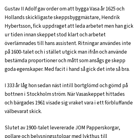
Gustav II Adolf gav order om att bygga Vasa år 1625 och
Hollands skickligaste skeppsbyggmästare, Hendrik
Hybertsson, fick uppdraget att leda arbetet men han gick
ur tiden innan skeppet stod klart och arbetet
överlämnades till hans assistent. Ritningar användes inte
på 1600-talet och i stället utgick man ifrån och använde
bestämda proportioner och mått som ansågs ge skepp
goda egenskaper. Med facit i hand så gick det inte så bra.
I 333 år låg hon sedan näst intill bortglömd och gömd på
bottnen i Stockholm ström. När Vasaskeppet hittades
och bärgades 1961 visade sig vraket vara i ett förbluffande
välbevarat skick.
Slutet av 1900-talet levererade JOM Papperskorgar,
pollare och belysningsstolpar med lykthus till