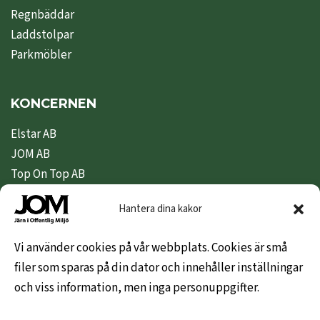
Regnbäddar
Laddstolpar
Parkmöbler
KONCERNEN
Elstar AB
JOM AB
Top On Top AB
Nipeda AB
Hantera dina kakor
Nivex Topsafe AB
Top Dryer / Top Industri AB
Vi använder cookies på vår webbplats. Cookies är små
filer som sparas på din dator och innehåller inställningar
KUNDINFO
och viss information, men inga personuppgifter.
Hem