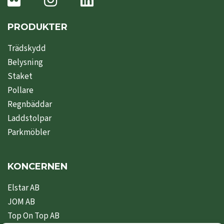
PRODUKTER
Trädskydd
Belysning
Staket
Pollare
Regnbäddar
Laddstolpar
Parkmöbler
KONCERNEN
Elstar AB
JOM AB
Top On Top AB