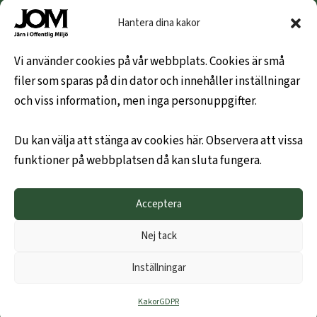
Nipeda AB
Hantera dina kakor
Nivex Topsafe AB
Top Dryer / Top Industri AB
Vi använder cookies på vår webbplats. Cookies är små
filer som sparas på din dator och innehåller inställningar
KUNDINFO
och viss information, men inga personuppgifter.
Hem
Du kan välja att stänga av cookies här. Observera att vissa
Om oss
funktioner på webbplatsen då kan sluta fungera.
Leveransvillkor
Hållbarhetspolicy
Acceptera
Mitt konto
Kontakta oss gärna
Nej tack
Ny företagskund
Inställningar
JOM - EN DEL AV TOP ON TOP
Kakor
GDPR