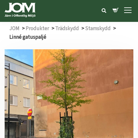
JOM
>
Produkter
>
Trädskydd
>
Stamskydd
>
Linné gatuspaljé