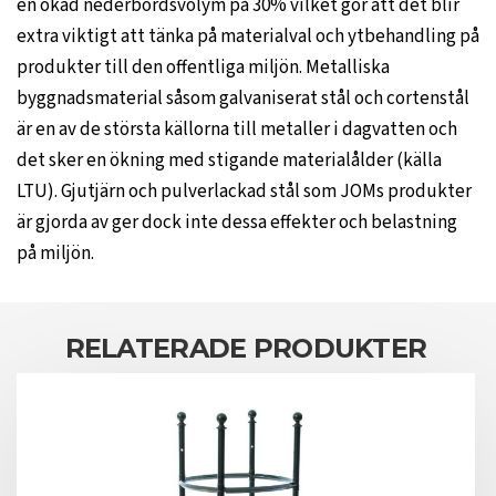
en ökad nederbördsvolym på 30% vilket gör att det blir
extra viktigt att tänka på materialval och ytbehandling på
produkter till den offentliga miljön. Metalliska
byggnadsmaterial såsom galvaniserat stål och cortenstål
är en av de största källorna till metaller i dagvatten och
det sker en ökning med stigande materialålder (källa
LTU). Gjutjärn och pulverlackad stål som JOMs produkter
är gjorda av ger dock inte dessa effekter och belastning
på miljön.
RELATERADE PRODUKTER