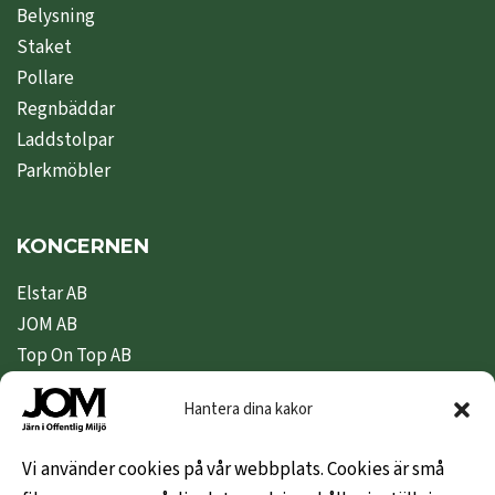
Belysning
Staket
Pollare
Regnbäddar
Laddstolpar
Parkmöbler
KONCERNEN
Elstar AB
JOM AB
Top On Top AB
Nipeda AB
Hantera dina kakor
Nivex Topsafe AB
Top Dryer / Top Industri AB
Vi använder cookies på vår webbplats. Cookies är små