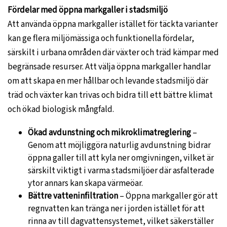
Fördelar med öppna markgaller i stadsmiljö
Att använda öppna markgaller istället för täckta varianter
kan ge flera miljömässiga och funktionella fördelar,
särskilt i urbana områden där växter och träd kämpar med
begränsade resurser. Att välja öppna markgaller handlar
om att skapa en mer hållbar och levande stadsmiljö där
träd och växter kan trivas och bidra till ett bättre klimat
och ökad biologisk mångfald.
Ökad avdunstning och mikroklimatreglering
–
Genom att möjliggöra naturlig avdunstning bidrar
öppna galler till att kyla ner omgivningen, vilket är
särskilt viktigt i varma stadsmiljöer där asfalterade
ytor annars kan skapa värmeöar.
Bättre vatteninfiltration
– Öppna markgaller gör att
regnvatten kan tränga ner i jorden istället för att
rinna av till dagvattensystemet, vilket säkerställer