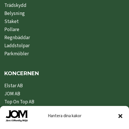
Trädskydd
Belysning
Staket
Pollare
Regnbäddar
Laddstolpar
Parkmöbler
KONCERNEN
Elstar AB
JOM AB
Top On Top AB
Nipeda AB
Hantera dina kakor
Nivex Topsafe AB
Top Dryer / Top Industri AB