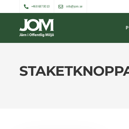
+46 8 687 00 10
info@jom.se
P
STAKETKNOPP