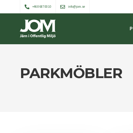
+46 8 687 00 10
info@jom.se
P
PARKMÖBLER