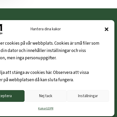
KUNDINFO
Hantera dina kakor
Hem
er cookies på vår webbplats. Cookies är små filer som
Om oss
 din dator och innehåller inställningar och viss
Leveransvillkor
on, men inga personuppgifter.
Hållbarhetspolicy
Mitt konto
lja att stänga av cookies här. Observera att vissa
Kontakta oss gärna
r på webbplatsen då kan sluta fungera.
Ny företagskund
ceptera
Nej tack
Inställningar
Kakor
GDPR