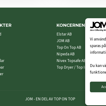
KTER
KONCERNEN
d
Elstar AB
Vi använd
JOM AB
sparas på
Top On Top AB
informati
Nipeda AB
dar
Nivex Topsafe AB
Du kan vä
par
Top Dryer / Top Industri AB
funktione
er
Ac
JOM - EN DEL AV TOP ON TOP