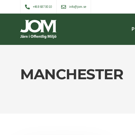
+46 8 687 00 10
info@jom.se
P
MANCHESTER