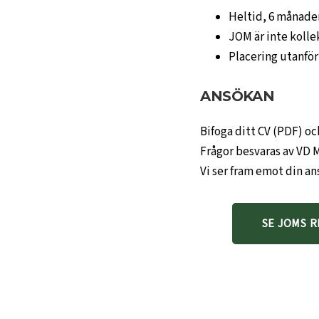
Heltid, 6 månade
JOM är inte kolle
Placering utanfö
ANSÖKAN
Bifoga ditt CV (PDF) oc
Frågor besvaras av VD M
Vi ser fram emot din a
SE JOMS 