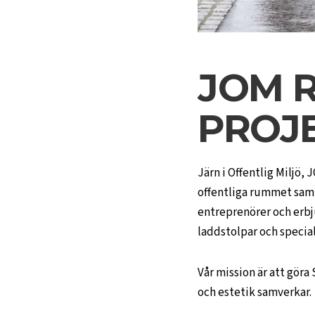
JOM 
PROJ
Järn i Offentlig Miljö,
offentliga rummet samt 
entreprenörer och erbj
laddstolpar och specia
Vår mission är att gör
och estetik samverkar.