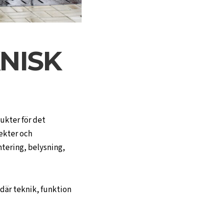
NISK
dukter för det
tekter och
tering, belysning,
 där teknik, funktion