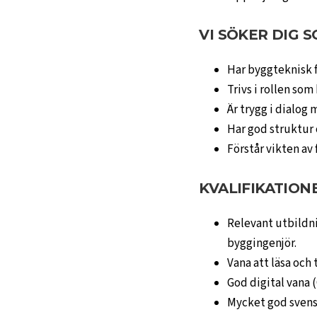
VI SÖKER DIG 
Har byggteknisk f
Trivs i rollen so
Är trygg i dialog
Har god struktur o
Förstår vikten av 
KVALIFIKATION
Relevant utbildni
byggingenjör.
Vana att läsa och
God digital vana 
Mycket god svensk