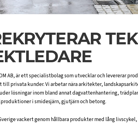
REKRYTERAR TEK
EKTLEDARE
 JOM AB, är ett specialistbolag som utvecklar och levererar pro
till privata kunder. Vi arbetar nära arkitekter, landskapsarki
uder lösningar inom bland annat dagvattenhantering, trädplan
lproduktioner i smidesjärn, gjutjärn och betong.
a Sverige vackert genom hållbara produkter med lång livscykel,