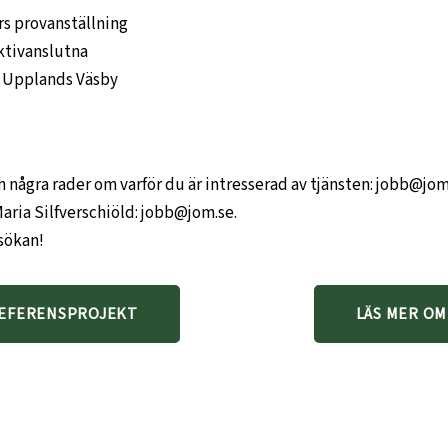
rs provanställning
ktivanslutna
r Upplands Väsby
h några rader om varför du är intresserad av tjänsten:
jobb@jom
aria Silfverschiöld:
jobb@jom.se
.
nsökan!
REFERENSPROJEKT
LÄS MER OM