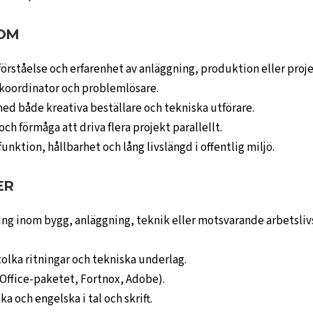
SOM
örståelse och erfarenhet av anläggning, produktion eller proj
m koordinator och problemlösare.
 med både kreativa beställare och tekniska utförare.
ch förmåga att driva flera projekt parallellt.
funktion, hållbarhet och lång livslängd i offentlig miljö.
ER
ng inom bygg, anläggning, teknik eller motsvarande arbetsliv
 tolka ritningar och tekniska underlag.
(Office-paketet, Fortnox, Adobe).
a och engelska i tal och skrift.