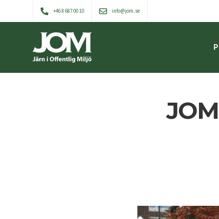
+46 8 687 00 10
info@jom.se
P
JOM