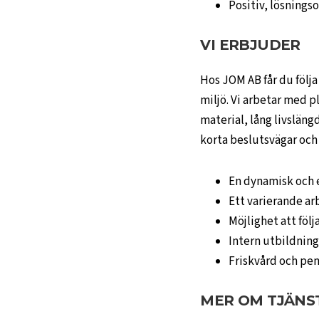
Positiv, lösnings
VI ERBJUDER
Hos JOM AB får du följa 
miljö. Vi arbetar med p
material, lång livsläng
korta beslutsvägar och h
En dynamisk och e
Ett varierande ar
Möjlighet att följa
Intern utbildning
Friskvård och pe
MER OM TJÄNS