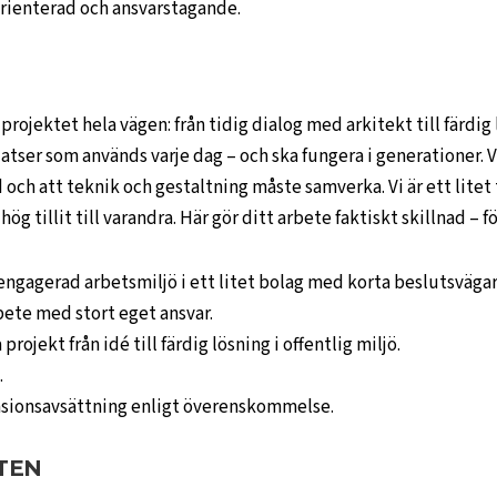
orienterad och ansvarstagande.
projektet hela vägen: från tidig dialog med arkitekt till färdig 
latser som används varje dag – och ska fungera i generationer. V
d och att teknik och gestaltning måste samverka. Vi är ett lite
ög tillit till varandra. Här gör ditt arbete faktiskt skillnad – f
ngagerad arbetsmiljö i ett litet bolag med korta beslutsvägar
bete med stort eget ansvar.
 projekt från idé till färdig lösning i offentlig miljö.
.
nsionsavsättning enligt överenskommelse.
TEN