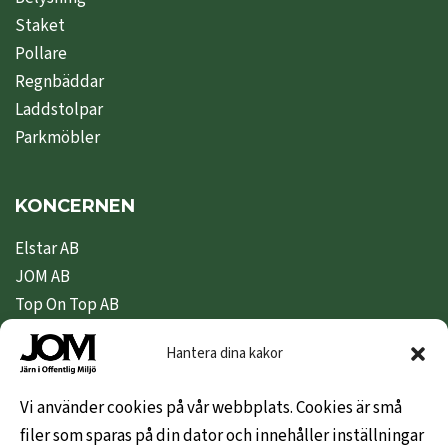
Staket
Pollare
Regnbäddar
Laddstolpar
Parkmöbler
KONCERNEN
Elstar AB
JOM AB
Top On Top AB
Nipeda AB
Hantera dina kakor
Nivex Topsafe AB
Top Dryer / Top Industri AB
Vi använder cookies på vår webbplats. Cookies är små
filer som sparas på din dator och innehåller inställningar