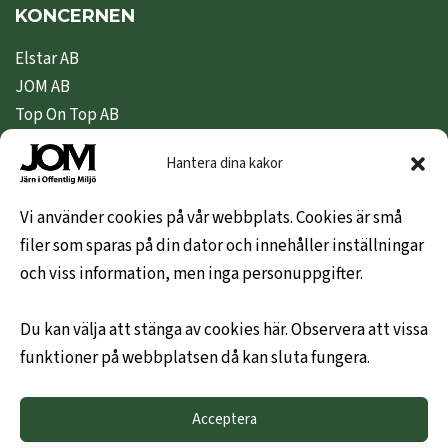
KONCERNEN
Elstar AB
JOM AB
Top On Top AB
Nipeda AB
Hantera dina kakor
Nivex Topsafe AB
Top Dryer / Top Industri AB
Vi använder cookies på vår webbplats. Cookies är små
filer som sparas på din dator och innehåller inställningar
KUNDINFO
och viss information, men inga personuppgifter.
Hem
Du kan välja att stänga av cookies här. Observera att vissa
Om oss
funktioner på webbplatsen då kan sluta fungera.
Leveransvillkor
Hållbarhetspolicy
Acceptera
Mitt konto